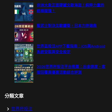
非洲大象正面硬撼北歐海盜！純粹力量的
終極碰撞！
藍武士對決北歐鐵衛，日本力拚瑞典
世界盃投注APP下載指南：iOS與Android
系統安裝與安全設定
2026世界杯投注平台推薦：出金速度、客
服回覆與優惠活動綜合評測
分類文章
世界杯投注