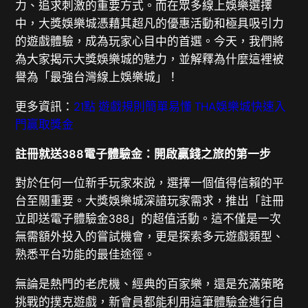
力、追求刺激的重要方式。而在眾多線上娛樂選擇
中，大獎娛樂城憑藉其超凡的優惠活動和極具吸引力
的遊戲體驗，成為玩家心目中的首選。今天，我們將
為大家揭示大獎娛樂城的魅力，並解釋為什麼這裡被
譽為「最強台灣線上娛樂城」！
更多資訊：
21點 遊戲規則簡單易懂 THA娛樂城快速入
門贏取獎金
註冊就送388電子體驗金：開啟贏錢之旅的第一步
對於任何一位新手玩家來說，選擇一個值得信賴的平
台至關重要。大獎娛樂城深諳玩家需求，推出「註冊
立即送電子體驗金388」的超值活動。這不僅是一次
無需額外投入的嘗試機會，更是探索多元遊戲類型、
熟悉平台功能的最佳途徑。
無論是熱門的老虎機、經典的百家樂，還是充滿策略
挑戰的撲克遊戲，新會員都能利用這筆體驗金進行自