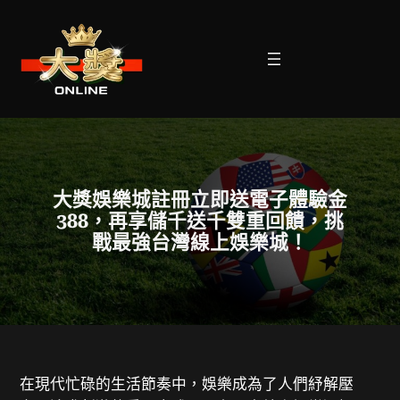
跳
至
主
要
內
容
大獎娛樂城註冊立即送電子體驗金
388，再享儲千送千雙重回饋，挑
戰最強台灣線上娛樂城！
在現代忙碌的生活節奏中，娛樂成為了人們紓解壓