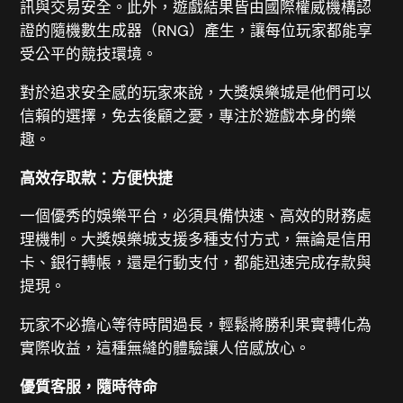
訊與交易安全。此外，遊戲結果皆由國際權威機構認
證的隨機數生成器（RNG）產生，讓每位玩家都能享
受公平的競技環境。
對於追求安全感的玩家來說，大獎娛樂城是他們可以
信賴的選擇，免去後顧之憂，專注於遊戲本身的樂
趣。
高效存取款：方便快捷
一個優秀的娛樂平台，必須具備快速、高效的財務處
理機制。大獎娛樂城支援多種支付方式，無論是信用
卡、銀行轉帳，還是行動支付，都能迅速完成存款與
提現。
玩家不必擔心等待時間過長，輕鬆將勝利果實轉化為
實際收益，這種無縫的體驗讓人倍感放心。
優質客服，隨時待命