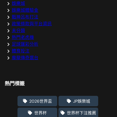
娛樂城
娛樂城體驗金
戰神呂布打法
政策條款與平台資訊
未分類
熱門老虎機
足球運彩分析
體育投注
魔龍傳奇選台
熱門標籤
2026世界盃
JP娛樂城
世界杯
世界杯下注推薦