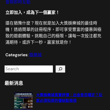
會聊即時互動
立即加入，成為下一個贏家！
還在猶豫什麼？現在就是加入大獎娛樂城的最佳時
機！透過簡單的註冊程序，即可享受豐富的優惠與極
致的遊戲體驗。挑戰自己的極限，讓每一次投注都充
滿期待，或許下一秒，贏家就是你！
Categories
:
娛樂城
S
e
a
最新消息
r
c
大獎娛樂城真實評價：出金是否穩定？玩
h
家必須知道的優缺點檢視