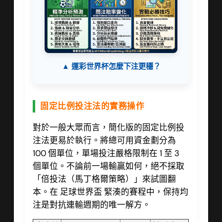
▲ 運彩世界杯怎麼下注更穩？
固定比例投注法的實務操作
對於一般大眾而言，簡化版的固定比例投
注法更易於執行。將總可用資金劃分為
100 個單位，單場投注嚴格限制在 1 至 3
個單位。不論前一場輸贏如何，絕不採取
「倍投法（馬丁格爾策略）」來試圖翻
本。在
足球世界盃
緊湊的賽程中，保持均
注是對抗連輸週期的唯一解方。