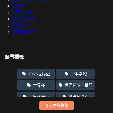
未分類
熱門老虎機
足球運彩分析
體育投注
魔龍傳奇選台
熱門標籤
2026世界盃
JP娛樂城
世界杯
世界杯下注推薦
世界杯分析
世界杯投注
顯示更多標籤
世界杯投注平台推薦
世界棒球12強賽