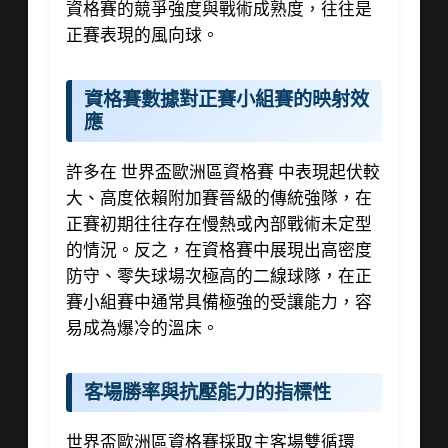
資格賽的競爭強度與戰術成熟度，往往是
正賽表現的風向球。
資格賽數據對正賽小組賽的映射效
應
許多在
世界盃歐洲區資格賽
中表現起伏較
大、高度依賴附加賽晉級的傳統強隊，在
正賽初期往往存在慢熱或內部戰術未定型
的情況。反之，在資格賽中展現出高密度
防守、零失球場次極高的二線球隊，在正
賽小組賽中通常具備極強的受讓能力，容
易成為爆冷的溫床。
客場勝率與抗壓能力的指標性
世界盃歐洲區資格賽採取主客場雙循環