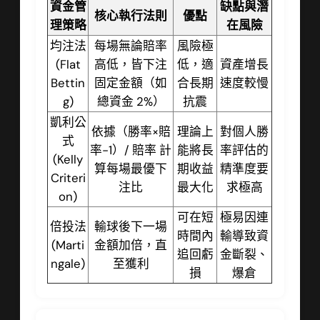
資金管
缺點與潛
核心執行法則
優點
理策略
在風險
均注法
每場無論賠率
風險極
(Flat
高低，皆下注
低，適
資產增長
Bettin
固定金額（如
合長期
速度較慢
g)
總資金 2%）
抗震
凱利公
依據（勝率×賠
理論上
對個人勝
式
率-1）/ 賠率 計
能將長
率評估的
(Kelly
算每場最優下
期收益
精準度要
Criteri
注比
最大化
求極高
on)
可在短
極易因連
倍投法
輸球後下一場
時間內
輸導致資
(Marti
金額加倍，直
追回虧
金斷裂、
ngale)
至獲利
損
爆倉