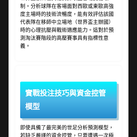
制。分析球隊在客場面對西歐或東歐高強
度主場時的技術流暢度，能有效評估該國
代表隊在移師中立場地（世界盃主辦國）
時的心理抗壓與戰術適應能力。這對於預
測淘汰賽階段的高壓賽事具有指標性意
義。
實戰投注技巧與資金控管
模型
即使具備了最完美的世足分析預測模型，
若缺乏嚴謹的資金控管，只要遭遇一次極