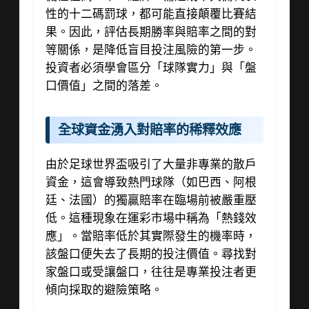
性的十二碼罰球，都可能直接顛覆比賽結
果。因此，評估長期勝率與賠率之間的對
等關係，是降低盲目投注風險的第一步。
投資者必須學會區分「球隊實力」與「盤
口價值」之間的落差。
全球資金湧入對賠率的稀釋效應
由於足球世界盃吸引了大量非專業的散戶
資金，這會導致熱門球隊（如巴西、阿根
廷、法國）的獨贏賠率在臨場前被嚴重壓
低。這種現象在運彩市場中稱為「熱錢效
應」。當賠率低於其實際發生的機率時，
該盤口便失去了長期的投注價值。尋找對
家盤口或受讓盤口，往往是專業投注者更
傾向採取的避險策略。