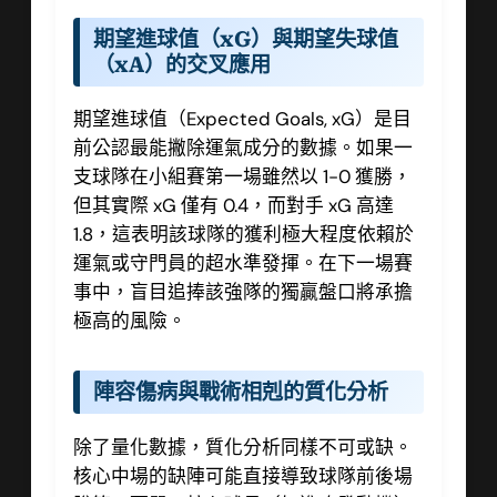
期望進球值（xG）與期望失球值
（xA）的交叉應用
期望進球值（Expected Goals, xG）是目
前公認最能撇除運氣成分的數據。如果一
支球隊在小組賽第一場雖然以 1-0 獲勝，
但其實際 xG 僅有 0.4，而對手 xG 高達
1.8，這表明該球隊的獲利極大程度依賴於
運氣或守門員的超水準發揮。在下一場賽
事中，盲目追捧該強隊的獨贏盤口將承擔
極高的風險。
陣容傷病與戰術相剋的質化分析
除了量化數據，質化分析同樣不可或缺。
核心中場的缺陣可能直接導致球隊前後場