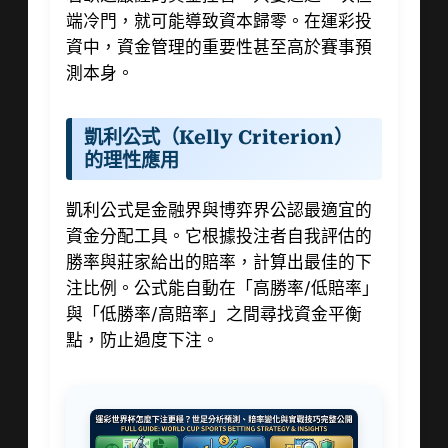
端冷門，就可能導致資本歸零。在運彩投
資中，資金管理的重要性甚至高於賽事預
測本身。
凱利公式（Kelly Criterion）
的理性應用
凱利公式是金融界與博弈界公認最適宜的
資金分配工具。它根據投注者自我評估的
勝率與莊家給出的賠率，計算出最佳的下
注比例。公式能自動在「高勝率/低賠率」
與「低勝率/高賠率」之間尋找資金平衡
點，防止過度下注。