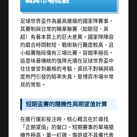
輯與市場概觀
足球世界盃作為最高層級的國家隊賽事，
其賽制與日常的職業聯賽（如歐冠、英
超）有著本質上的巨大差異。國家隊陣容
的磨合時間較短、戰術執行難度較高，且
小組賽階段僅有三場比賽，容錯率極低。
這意味著傳統的強隊光環在足球世界盃中
往往會受到嚴格的考驗，資訊不對稱與過
度熱門引發的賠率失真，是博弈市場中常
見的常態。
短期盃賽的隨機性與期望值計算
在進行運彩投注時，核心概念在於尋找
「正期望值」的盤口。短期賽事的單場隨
機性極高，單一紅牌、傷退或不具備代表