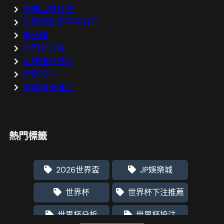
戰神呂布打法
政策條款與平台資訊
未分類
熱門老虎機
足球運彩分析
體育投注
魔龍傳奇選台
熱門標籤
2026世界盃
JP娛樂城
世界杯
世界杯下注推薦
世界杯分析
世界杯投注