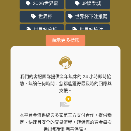
2026世界盃
JP娛樂城
世界杯
世界杯下注推薦
世界杯分析
世界杯投注
顯示更多標籤
世界杯投注平台推薦
世界棒球12強賽
世界盃投注網
世界盃歐洲區資格賽
世界足球
世足分析預測
我們的客服團隊提供全年無休的 24 小時即時協
世足投注平台推薦
世足線上下注
助，無論任何時間，您都能獲得最及時的回應與
支援。
世足賠率運彩
六合彩版路
場中投注
大獎
本平台金流系統與多家第三方支付合作，提供穩
大獎娛樂
大獎娛樂城
定、快速且安全的交易流程，確保您的資金每次
進出都受到完善保障。