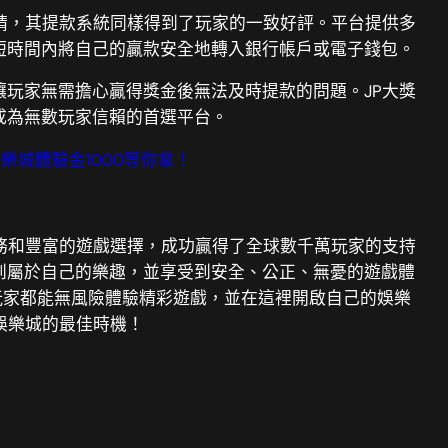
精，其提款系統同樣得到了玩家的一致好評。平台提供多
短時間內將自己的贏款安全地轉入銀行帳戶或電子錢包。
玩家無需擔心贏得獎金後無法及時提款的問題。JP大獎
成為無數玩家信賴的首選平台。
樂城體驗金1000等你拿！
務和豐富的遊戲選擇，成功贏得了全球數千萬玩家的支持
到屬於自己的樂趣，並享受到安全、公正、無憂的遊戲體
玩家都能無風險體驗精彩遊戲，並在這裡開啟自己的娛樂
娛樂城的最佳時機！