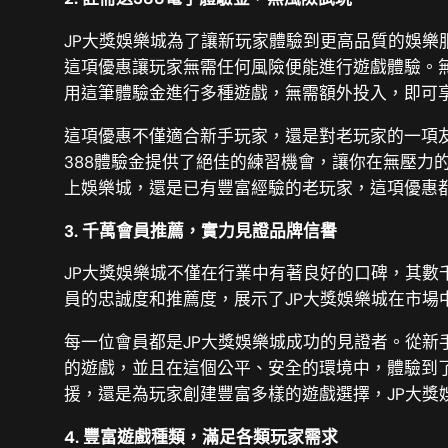
JP大獎娛樂城為了讓新玩家體驗到更高品質的娛樂
這項優惠讓玩家無需任何風險便能進行遊戲體驗。
用這筆體驗金進行多種遊戲，無需額外投入，即可
這項優惠不僅適合新手玩家，還是對老玩家的一項
388體驗金提供了絕佳的練習機會，讓你在無壓力
上娛樂城，還是已有豐富經驗的老玩家，這項優惠
3. 千萬會員推薦，實力見證品牌信譽
JP大獎娛樂城不僅在行業中有著良好的口碑，其數
員的忠誠度和推薦度，展示了JP大獎娛樂城在市場
每一位會員都是JP大獎娛樂城成功的見證者。從新
的遊戲，並且在這個公平、安全的環境中，體驗到
援，還是為玩家創建豐富多樣的遊戲選擇，JP大獎
4. 豐富遊戲種類，滿足各類玩家需求