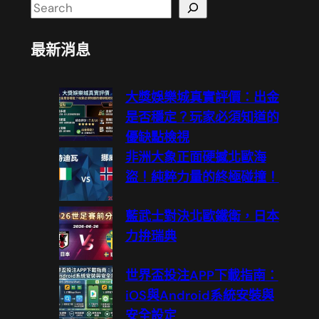
S
e
a
最新消息
r
c
大獎娛樂城真實評價：出金
h
是否穩定？玩家必須知道的
優缺點檢視
非洲大象正面硬撼北歐海
盜！純粹力量的終極碰撞！
藍武士對決北歐鐵衛，日本
力拚瑞典
世界盃投注APP下載指南：
iOS與Android系統安裝與
安全設定