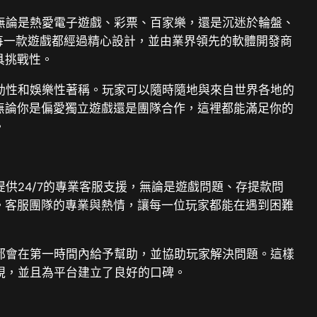
無論是熱愛電子遊戲、彩票、百家樂，還是沉迷於輪盤、
每一款遊戲都經過精心設計，並由業界領先的軟體開發商
具挑戰性。
動性和娛樂性著稱。玩家可以隨時隨地與來自世界各地的
無論你是偏愛獨立遊戲還是團隊合作，這裡都能滿足你的
。
提供24/7的專業客服支援，無論是遊戲問題、存提款問
。客服團隊的專業與熱情，讓每一位玩家都能在遇到困難
都會在第一時間內給予幫助，並協助玩家解決問題。這樣
視，並且為平台建立了良好的口碑。