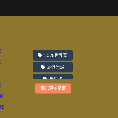
戰神賽特哪個娛樂城
戰神賽特外掛
戰神賽特試玩
最新娛樂城體驗金
熱門老虎機
現金版推薦
足球世界盃
體驗金
城
2026世界盃
魔龍傳奇選台
魔龍試玩
城
JP娛樂城
城
世界杯
城
顯示更多標籤
世界杯下注推薦
城
世界杯分析
樂城
世界杯投注