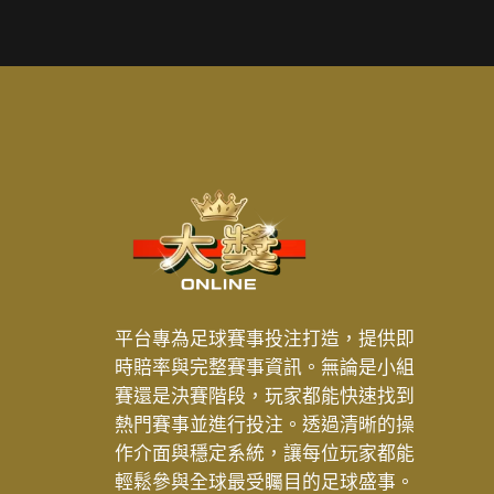
平台專為足球賽事投注打造，提供即
時賠率與完整賽事資訊。無論是小組
賽還是決賽階段，玩家都能快速找到
熱門賽事並進行投注。透過清晰的操
作介面與穩定系統，讓每位玩家都能
輕鬆參與全球最受矚目的足球盛事。