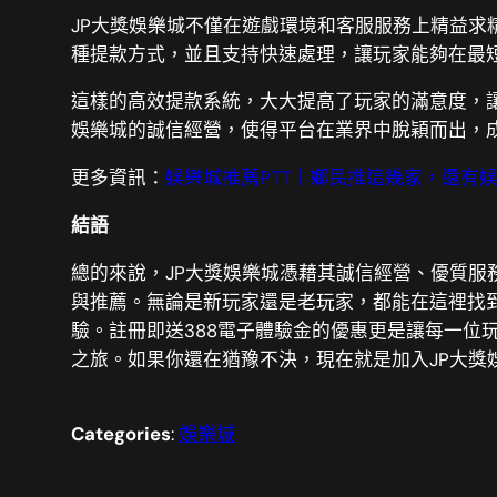
JP大獎娛樂城不僅在遊戲環境和客服服務上精益求
種提款方式，並且支持快速處理，讓玩家能夠在最
這樣的高效提款系統，大大提高了玩家的滿意度，讓
娛樂城的誠信經營，使得平台在業界中脫穎而出，
更多資訊：
娛樂城推薦PTT｜鄉民推這幾家，還有娛
結語
總的來說，JP大獎娛樂城憑藉其誠信經營、優質服
與推薦。無論是新玩家還是老玩家，都能在這裡找
驗。註冊即送388電子體驗金的優惠更是讓每一位
之旅。如果你還在猶豫不決，現在就是加入JP大獎
Categories
:
娛樂城