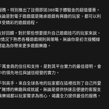
服務，特別推出了註冊即送388電子體驗金的超值優惠。
無論是對電子遊戲還是賭桌遊戲有興趣的玩家，都可以利
享受精彩的遊戲過程。
友好回饋。對於那些想要提升自己遊戲技巧的玩家來說，
的情況下熟悉各種遊戲規則與策略。無論你是初次接觸線
都能為你帶來更多遊戲樂趣。
千萬會員的信任和支持，是對其平台實力的最佳證明。會
中的領先地位與誠信經營的實力。
手到高手，來自全球各地的玩家都在這裡找到了自己所愛
了賭博的樂趣與成就感。無論是提供快速且便捷的客服支
娛樂城都以玩家需求為核心，竭盡全力提供最佳的服務。