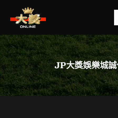
跳
至
主
要
內
容
JP大獎娛樂城誠