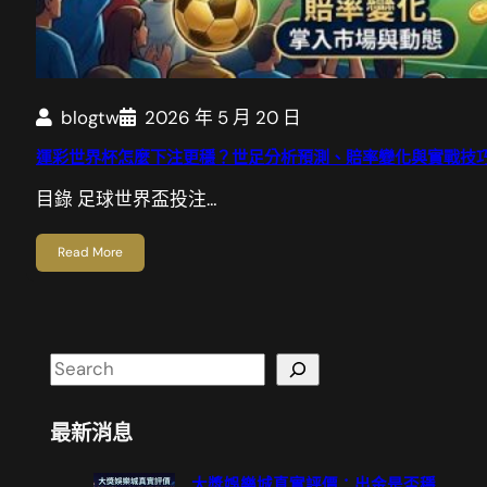
blogtw
2026 年 5 月 20 日
運彩世界杯怎麼下注更穩？世足分析預測、賠率變化與實戰技
目錄 足球世界盃投注…
Read More
S
e
a
最新消息
r
c
大獎娛樂城真實評價：出金是否穩