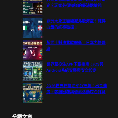
h
定？玩家必須知道的優缺點檢視
非洲大象正面硬撼北歐海盜！純粹
力量的終極碰撞！
藍武士對決北歐鐵衛，日本力拚瑞
典
世界盃投注APP下載指南：iOS與
Android系統安裝與安全設定
2026世界杯投注平台推薦：出金速
度、客服回覆與優惠活動綜合評測
分類文章