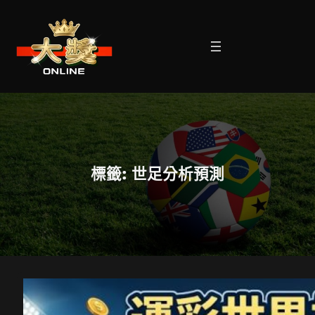
跳
至
主
要
內
容
標籤:
世足分析預測