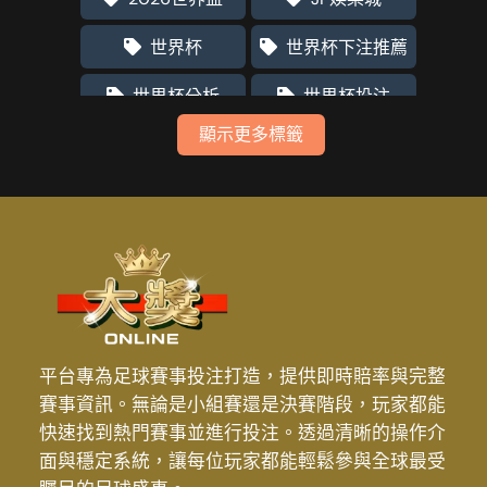
世界杯
世界杯下注推薦
世界杯分析
世界杯投注
顯示更多標籤
世界杯投注平台推薦
世界棒球12強賽
世界盃
世界盃投注網
世界盃歐洲區資格賽
世界盃賽事
世界足球
世足分析預測
世足投注平台推薦
世足線上下注
平台專為足球賽事投注打造，提供即時賠率與完整
世足賠率運彩
九州娛樂城
賽事資訊。無論是小組賽還是決賽階段，玩家都能
快速找到熱門賽事並進行投注。透過清晰的操作介
六合彩版路
台灣線上娛樂城
面與穩定系統，讓每位玩家都能輕鬆參與全球最受