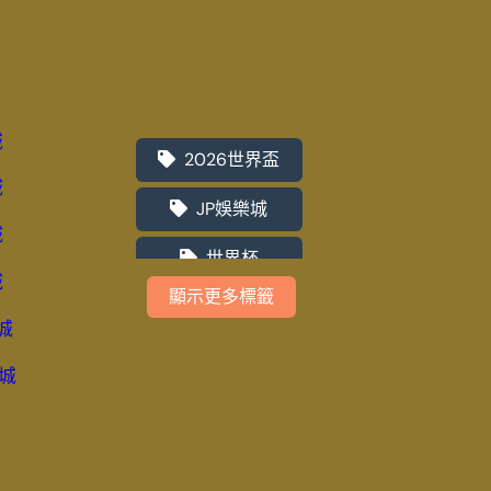
世界足球
世足分析預測
世足投注平台推薦
世足線上下注
城
世足賠率運彩
九州娛樂城
2026世界盃
城
六合彩版路
台灣線上娛樂城
JP娛樂城
城
場中投注
大獎
世界杯
城
大獎娛樂
大獎娛樂城
顯示更多標籤
世界杯下注推薦
城
大獎娛樂城體驗金1000免費送
娛樂城推薦PTT
世界杯分析
樂城
娛樂城體驗金
娛樂城體驗金免費送
世界杯投注
富遊娛樂城
戰神呂布打法
世界杯投注平台推薦
戰神賽特2
戰神賽特2覺醒之力