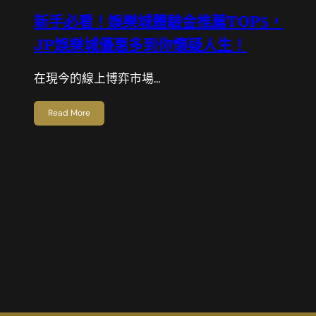
新手必看！娛樂城體驗金推薦TOP5，
JP娛樂城優惠多到你懷疑人生！
在現今的線上博弈市場…
Read More