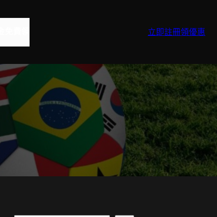
金免費領
立即註冊領優惠