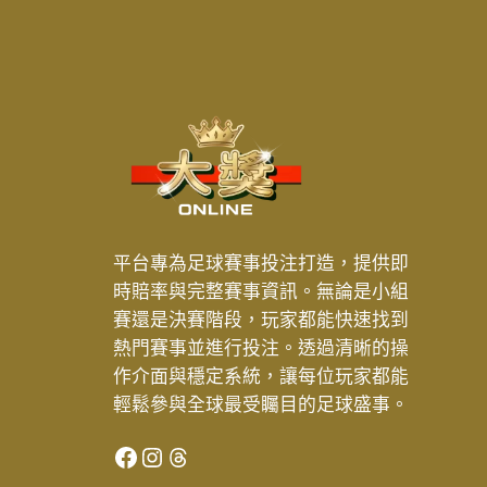
平台專為足球賽事投注打造，提供即
時賠率與完整賽事資訊。無論是小組
賽還是決賽階段，玩家都能快速找到
熱門賽事並進行投注。透過清晰的操
作介面與穩定系統，讓每位玩家都能
輕鬆參與全球最受矚目的足球盛事。
Facebook
Instagram
Threads